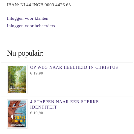
op
IBAN: NL44 INGB 0009 4426 63
de
Inloggen voor klanten
productpagina
Inloggen voor beheerders
Nu populair:
OP WEG NAAR HEELHEID IN CHRISTUS
€
19,90
4 STAPPEN NAAR EEN STERKE
IDENTITEIT
€
19,90