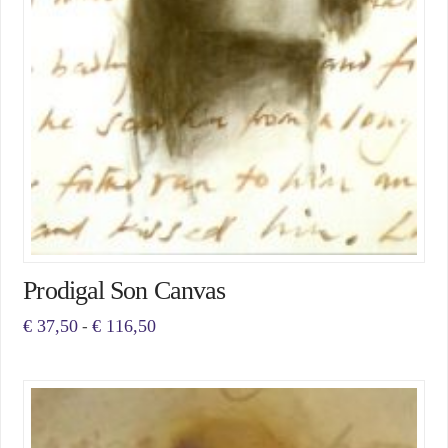
Prodigal Son Canvas
Prijsklasse:
€
37,50
€
116,50
-
€ 37,50
Dit
tot
€ 116,50
product
heeft
meerdere