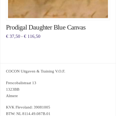
Prodigal Daughter Blue Canvas
Prijsklasse:
€
37,50
€
116,50
-
€ 37,50
Dit
tot
€ 116,50
product
heeft
meerdere
COCON Uitgaven & Training V.O.F.
variaties.
Deze
Frescobalistraat 13
optie
1323BB
kan
Almere
gekozen
KVK Flevoland: 39081005
worden
BTW: NL 8114.49.087B.01