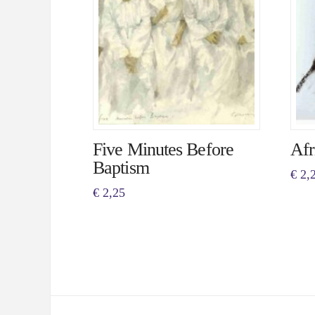
Five Minutes Before
Afr
Baptism
€
2,
€
2,25