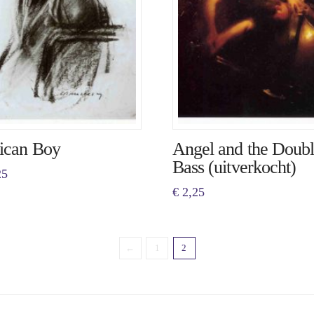
ican Boy
Angel and the Doub
Bass (uitverkocht)
25
€
2,25
←
1
2