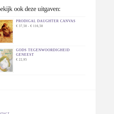
ekijk ook deze uitgaven:
PRODIGAL DAUGHTER CANVAS
PRIJSKLASSE:
€
37,50
-
€
116,50
€ 37,50
TOT
€ 116,50
GODS TEGENWOORDIGHEID
GENEEST
€
22,95
NTACT