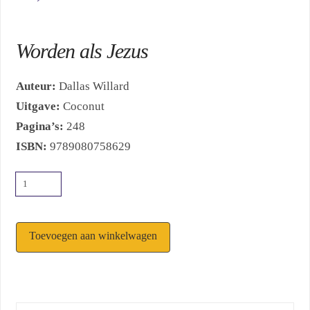
Worden als Jezus
Auteur:
Dallas Willard
Uitgave:
Coconut
Pagina’s:
248
ISBN:
9789080758629
Heel
je
ziel
Toevoegen aan winkelwagen
en
zaligheid
aantal